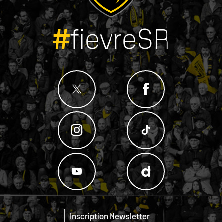
#
fievreSR
Inscription Newsletter
"