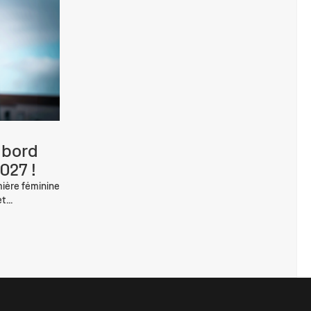
e bord
027 !
mière féminine
...