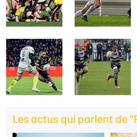
30.06.2026
PROS
ENTREPRIS
"Extinction des feux
EBAC, épisode 3
Six joueurs, trois duos, autant de rituels. En 
EBAC, Partenaire Majeur du Stade...
Les actus qui parlent de 