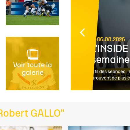
ES
CLUB
06.08.2026
" avec
L'INSIDE
semaine
Voir toute la
galerie
partenariat avec
Au fil des séances, 
retrouvent de plus e
"Robert GALLO"