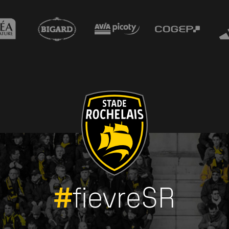
#
fievreSR