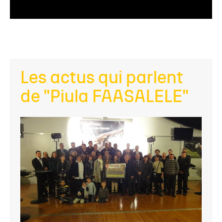
Les actus qui parlent
de "Piula FAASALELE"