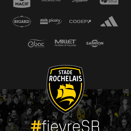
#
fievreSR