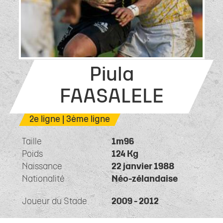
Piula
FAASALELE
2e ligne | 3ème ligne
Taille
1m96
Poids
124 Kg
Naissance
22 janvier 1988
Nationalité
Néo-zélandaise
Joueur du Stade
2009 - 2012