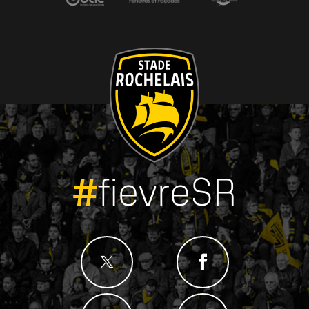
#
fievreSR