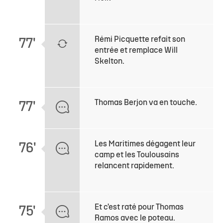
Rémi Picquette refait son
77'
entrée et remplace Will
Skelton.
Thomas Berjon va en touche.
77'
Les Maritimes dégagent leur
76'
camp et les Toulousains
relancent rapidement.
Et c'est raté pour Thomas
75'
Ramos avec le poteau.