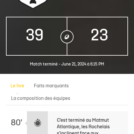
39
23
Match terminé - June 21, 2024 à 6:15 PM
Le live
Faits marquants
La compo
sition des équipes
C'est terminé au Matmut
80'
Atlantique, les Rochelais
s'inclinent face aux