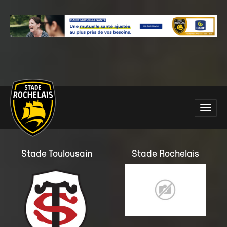
Main
Toggle
site
naviga
navigation
Stade Toulousain
Stade Rochelais