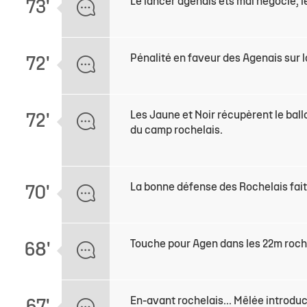
Le lancer agenais ets mal négocié, l
73'
Pénalité en faveur des Agenais sur 
72'
Les Jaune et Noir récupèrent le bal
72'
du camp rochelais.
La bonne défense des Rochelais fait 
70'
Touche pour Agen dans les 22m roch
68'
En-avant rochelais... Mêlée introdu