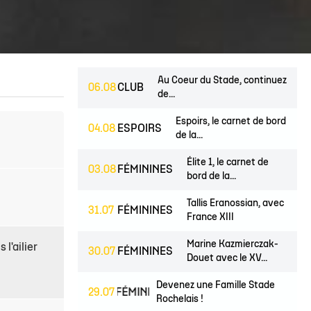
 14
tion Rugby Santé
Coloriages
École de Rugby
Catégorie U10
Jour de match
P 14
Liens Utiles
Contact Mécénat
Catégorie U8
Liens Utiles
vestec Champions Cup
Catégorie U6
Accès au Stade
vestec Champions Cup
Nos stages d'été
Au Coeur du Stade, continuez
06.08
CLUB
de...
éral
Espoirs, le carnet de bord
calendrier de la saison (ICAL)
04.08
ESPOIRS
de la...
Élite 1, le carnet de
03.08
FÉMININES
bord de la...
Tallis Eranossian, avec
31.07
FÉMININES
France XIII
Marine Kazmierczak-
 l'ailier
30.07
FÉMININES
Douet avec le XV...
Devenez une Famille Stade
JEUNES
29.07
FÉMININES
CLUB
Rochelais !