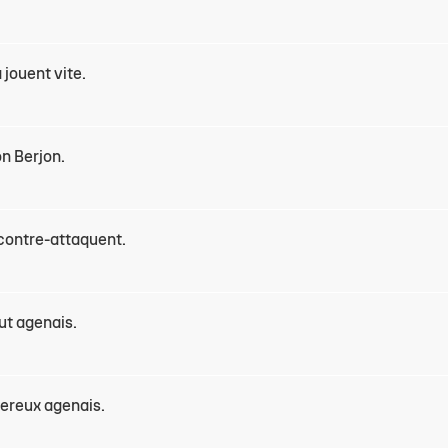
a jouent vite.
on Berjon.
 contre-attaquent.
ut agenais.
gereux agenais.