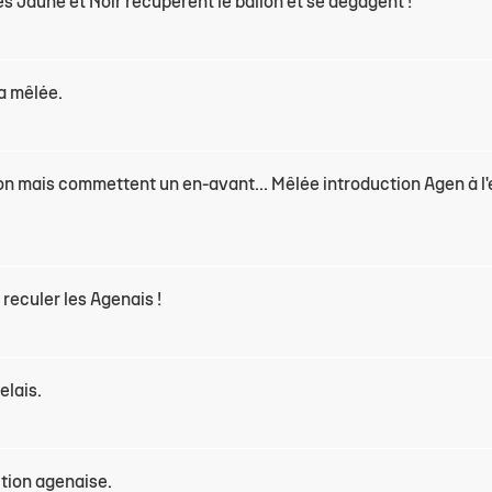
es Jaune et Noir récupèrent le ballon et se dégagent !
la mêlée.
lon mais commettent un en-avant... Mêlée introduction Agen à l
reculer les Agenais !
elais.
ction agenaise.