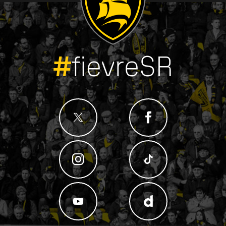
#
fievreSR