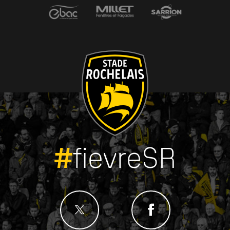
#
fievreSR