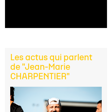
Les actus qui parlent
de "Jean-Marie
CHARPENTIER"