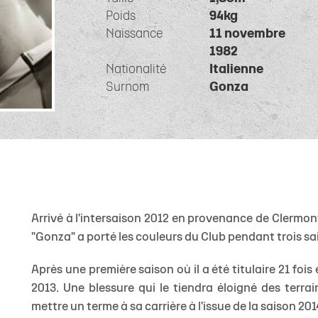
 1
eurs
de
Allez Stade
Staff Espoirs
Offre Événementiel
Charte du supporter citoyen
Ecole Privée
U18 Garçons
Calendrier TOP
Sec
Poids
94kg
ite 1
eurs
Calendrier Espoirs
Offre Merchandising
Famille Stade Rochelais
U18 Filles
Classement TO
Naissance
11 novembre
e
nts
CSE
U16 Garçons
1982
Calendrier In
Nationalité
Italienne
& Recrutement
e Marcel Deflandre
Nous contacter
U15 Garçons
Classement In
Surnom
Gonza
U15 Filles
Calendrier gén
U14 Garçons
Téléchargez le 
U13 Garçons
Arrivé à l'intersaison 2012 en provenance de Clermon
"Gonza" a porté les couleurs du Club pendant trois sa
Après une première saison où il a été titulaire 21 fo
2013. Une blessure qui le tiendra éloigné des terra
mettre un terme à sa carrière à l'issue de la saison 20