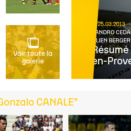
25.03.2013
LEANDRO CED
JULIEN BERGER
Résumé 
Voir toute la
en-Prov
galerie
 "Gonzalo CANALE"