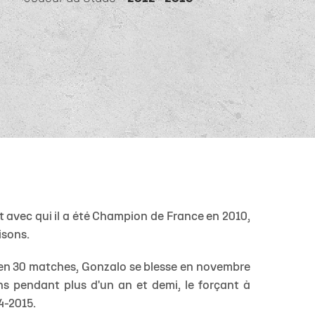
 14
tion Rugby Santé
Coloriages
École de Rugby
Catégorie U10
Jour de match
P 14
Liens Utiles
Contact Mécénat
Catégorie U8
Liens Utiles
vestec Champions Cup
Catégorie U6
Accès au Stade
vestec Champions Cup
Nos stages d'été
éral
calendrier de la saison (ICAL)
t avec qui il a été Champion de France en 2010,
isons.
is en 30 matches, Gonzalo se blesse en novembre
ins pendant plus d'un an et demi, le forçant à
14-2015.