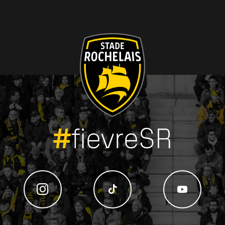
#
fievreSR