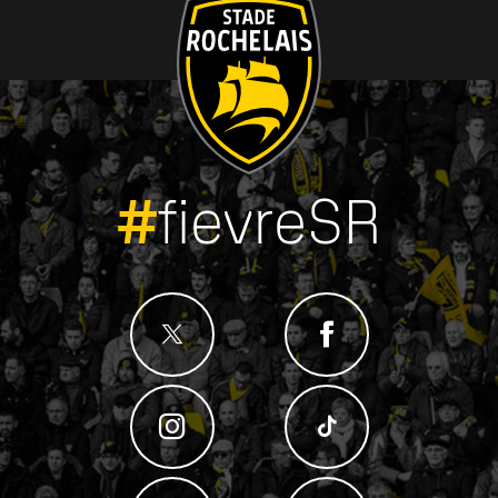
#
fievreSR