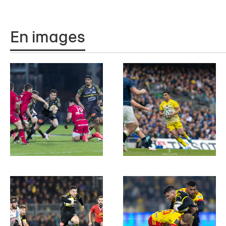
En images
08.12.2023
PROS
BRICE DULIN
LEINSTER R
J1 ERCC || Focus sur 
Leinster