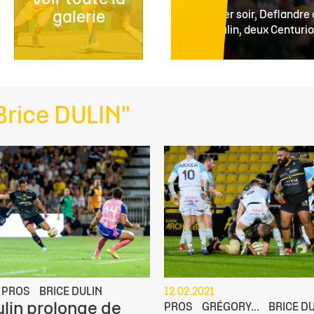
galerie
rnational, Brice
Hier soir, Deflandre
Dulin, deux Centuri
Brice DULIN"
PROS
BRICE DULIN
12.02.2021
ulin prolonge de
PROS
GRÉGORY...
BRICE D