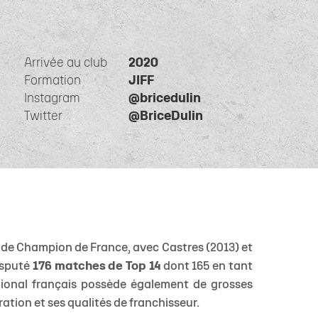
 14
tion Rugby Santé
Coloriages
École de Rugby
Catégorie U10
Jour de match
P 14
Liens Utiles
Contact Mécénat
Catégorie U8
Liens Utiles
vestec Champions Cup
Catégorie U6
Accès au Stade
Arrivée au club
2020
vestec Champions Cup
Nos stages d'été
Formation
JIFF
Instagram
@bricedulin
éral
Twitter
@BriceDulin
calendrier de la saison (ICAL)
s de Champion de France, avec Castres (2013) et
disputé
176 matches de Top 14
dont 165 en tant
national français possède également de grosses
ation et ses qualités de franchisseur.