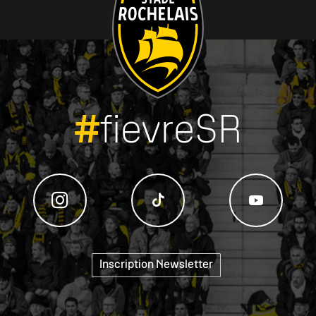
#
fievreSR
Inscription Newsletter
"