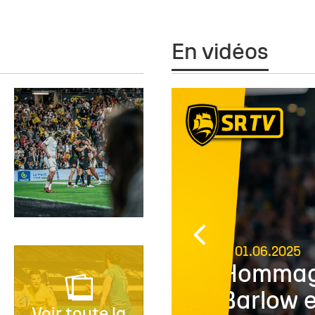
En vidéos
UGBY
01.06.2025
le
Hommage
Barlow et
Voir toute la