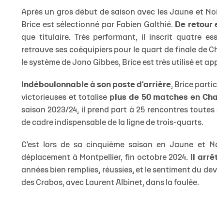
Après un gros début de saison avec les Jaune et Noi
Brice est sélectionné par Fabien Galthié.
De retour 
que titulaire. Très performant, il inscrit quatre e
retrouve ses coéquipiers pour le quart de finale de 
le système de Jono Gibbes, Brice est très utilisé et a
Indéboulonnable à son poste d'arrière
, Brice part
victorieuses et totalise
plus de 50 matches en Ch
saison 2023/24, il prend part à 25 rencontres toute
de cadre indispensable de la ligne de trois-quarts.
C'est lors de sa cinquième saison en Jaune et No
déplacement à Montpellier, fin octobre 2024.
Il arrê
années bien remplies, réussies, et le sentiment du dev
des Crabos, avec Laurent Albinet, dans la foulée.