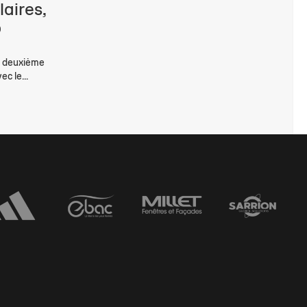
laires,
o
u deuxième
c le...