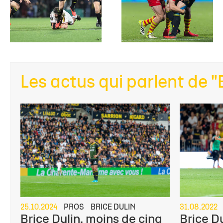
Les Irlandais à la loupe avec notre arrière inte
Dulin, dans notre format...
Les actus qui parlent de "
25.10.2024
PROS
BRICE DULIN
31.08.2022
Brice Dulin, moins de cinq
Brice D