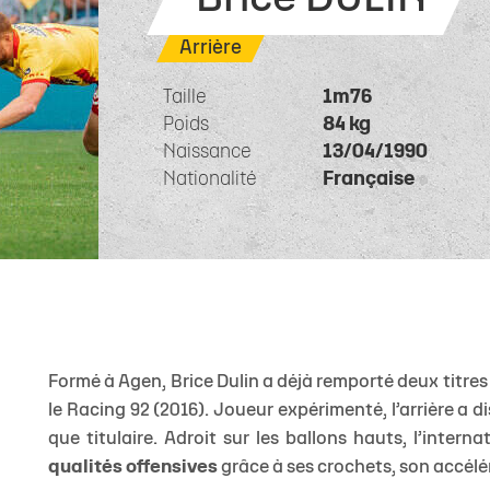
Brice DULIN
 1
eurs
de
Allez Stade
Staff Espoirs
Offre Événementiel
Charte du supporter citoyen
Ecole Privée
U18 Garçons
Calendrier TOP
Sec
ite 1
eurs
Calendrier Espoirs
Offre Merchandising
Famille Stade Rochelais
U18 Filles
Classement TO
Arrière
e
nts
CSE
U16 Garçons
Calendrier In
Taille
1m76
& Recrutement
e Marcel Deflandre
Nous contacter
U15 Garçons
Classement In
Poids
84 kg
Naissance
13/04/1990
U15 Filles
Calendrier gén
Nationalité
Française
U14 Garçons
Téléchargez le 
U13 Garçons
Formé à Agen, Brice Dulin a déjà remporté deux titre
le Racing 92 (2016). Joueur expérimenté, l’arrière a 
que titulaire. Adroit sur les ballons hauts, l’inter
qualités
offensives
grâce à ses crochets, son accélér