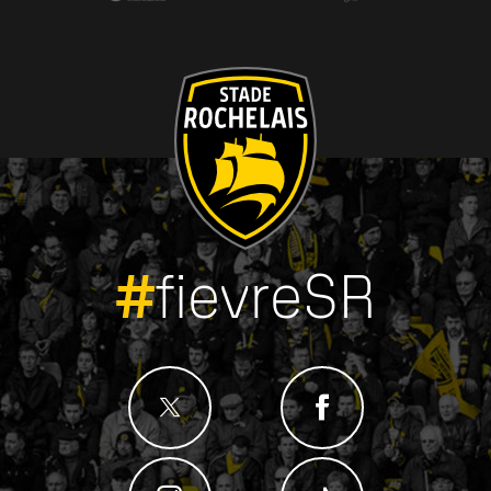
#
fievreSR