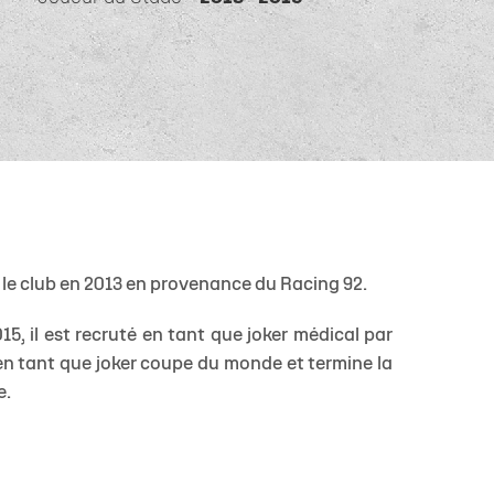
 14
tion Rugby Santé
Coloriages
École de Rugby
Catégorie U10
Jour de match
P 14
Liens Utiles
Contact Mécénat
Catégorie U8
Liens Utiles
vestec Champions Cup
Catégorie U6
Accès au Stade
vestec Champions Cup
Nos stages d'été
éral
calendrier de la saison (ICAL)
int le club en 2013 en provenance du Racing 92.
5, il est recruté en tant que joker médical par
 en tant que joker coupe du monde et termine la
e.