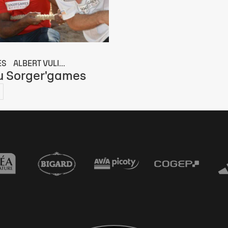
ES
ALBERT VULI...
u Sorger'games