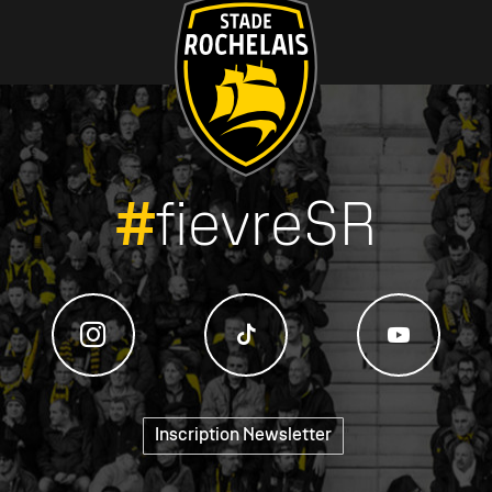
#
fievreSR
Inscription Newsletter
"