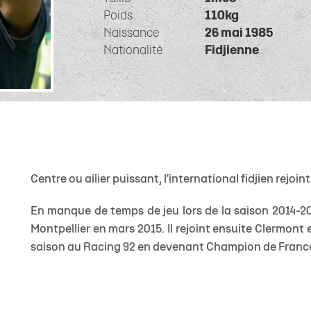
 1
eurs
de
Allez Stade
Staff Espoirs
Offre Événementiel
Charte du supporter citoyen
Ecole Privée
U18 Garçons
Calendrier TOP
Sec
Poids
110kg
ite 1
eurs
Calendrier Espoirs
Offre Merchandising
Famille Stade Rochelais
U18 Filles
Classement TO
Naissance
26 mai 1985
e
nts
CSE
Nationalité
U16 Garçons
Fidjienne
Calendrier In
& Recrutement
e Marcel Deflandre
Nous contacter
U15 Garçons
Classement In
U15 Filles
Calendrier gén
U14 Garçons
Téléchargez le 
U13 Garçons
Centre ou ailier puissant, l'international fidjien rejo
En manque de temps de jeu lors de la saison 2014-201
Montpellier en mars 2015. Il rejoint ensuite Clermont
saison au Racing 92 en devenant Champion de Franc