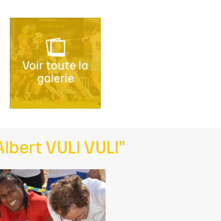
Voir toute la
galerie
Albert VULI VULI"