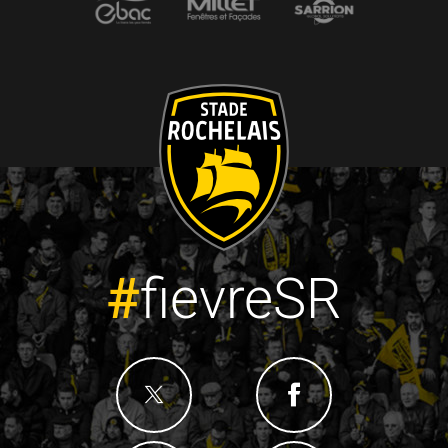
#
fievreSR