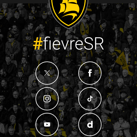
#
fievreSR