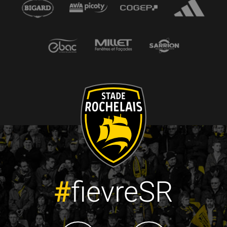
#
fievreSR