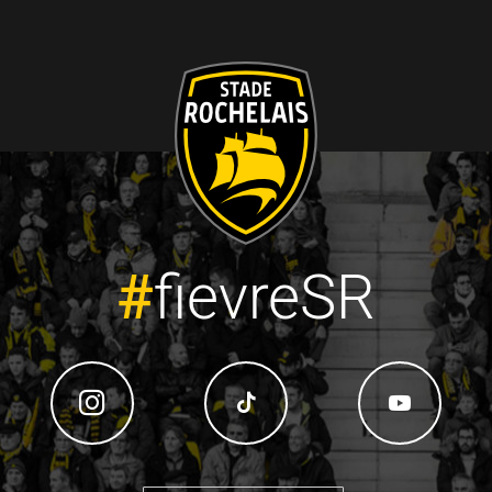
#
fievreSR