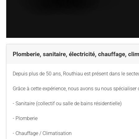
Staff
Stade Marcel Deflandre
Toute l'actu
Actu sportive
Inside Xperience
Effectif Elite
Anciens jou
Allez Sta
Calendrier Top 14
Venir au stade
Brèves
Brèves
Annuaire des Partenaires
Calendrier Él
Les Entraîn
Classement Top 14
MACIF Parc
Match en direct
Contact Partenaires
Réserve Élit
Les Préside
Calendrier Investec Champions Cup
Boutiques
Détection 
Evolution d
Classement Investec Champions Cup
Carrière
Plomberie, sanitaire, électricité, chauffage, cli
Calendrier général
Ical de la saison
Depuis plus de 50 ans, Routhiau est présent dans le secte
Grâce à cette expérience, nous avons su nous spécialiser d
- Sanitaire (collectif ou salle de bains résidentielle)
- Plomberie
- Chauffage / Climatisation