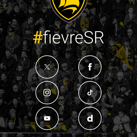
#
fievreSR