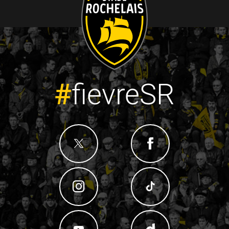
#
fievreSR