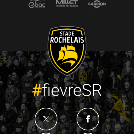
#
fievreSR