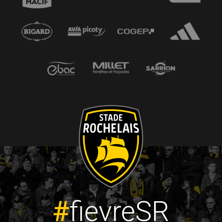
#
fievreSR