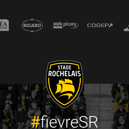
#
fievreSR