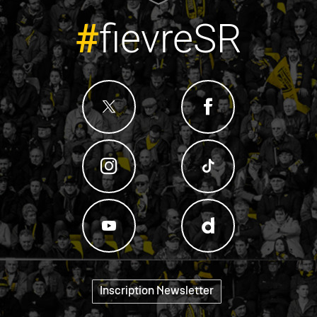
#
fievreSR
"
Inscription Newsletter