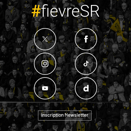
#
fievreSR
"
Inscription Newsletter