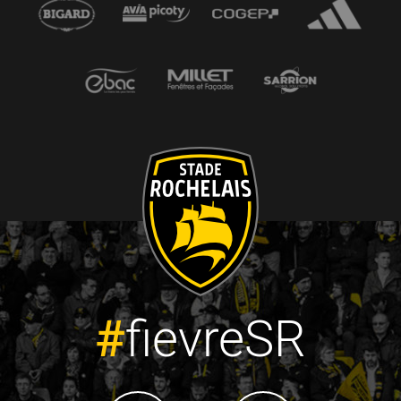
#
fievreSR