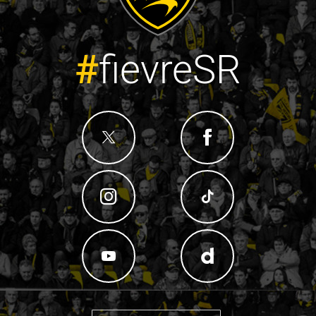
#
fievreSR