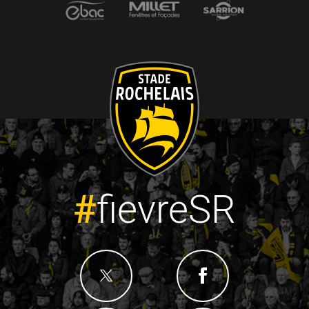
#
fievreSR