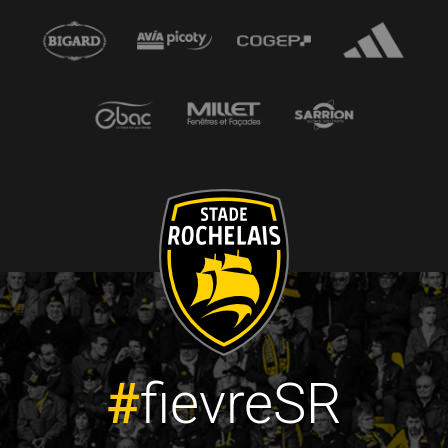
#
fievreSR