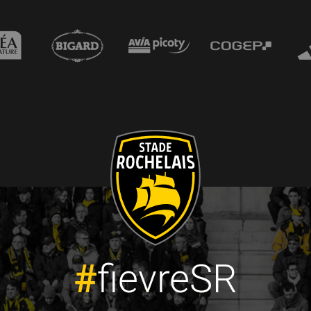
#
fievreSR