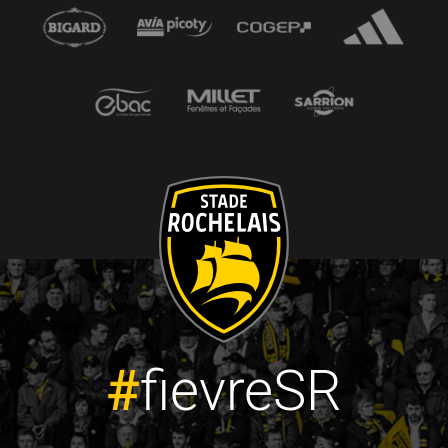
#
fievreSR