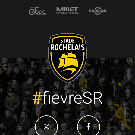
#
fievreSR