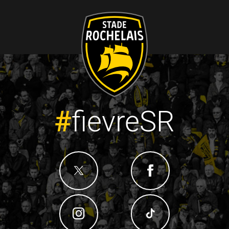
#
fievreSR