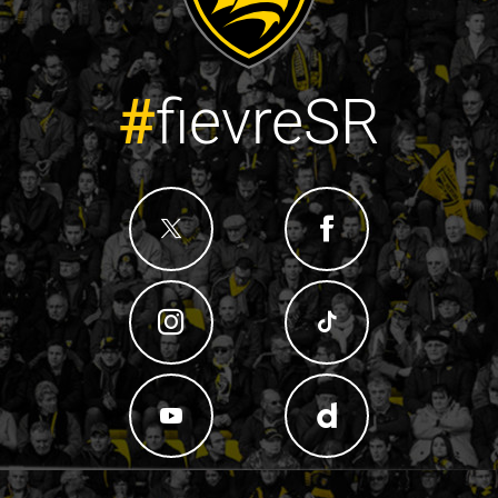
#
fievreSR