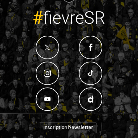
#
fievreSR
"
Inscription Newsletter