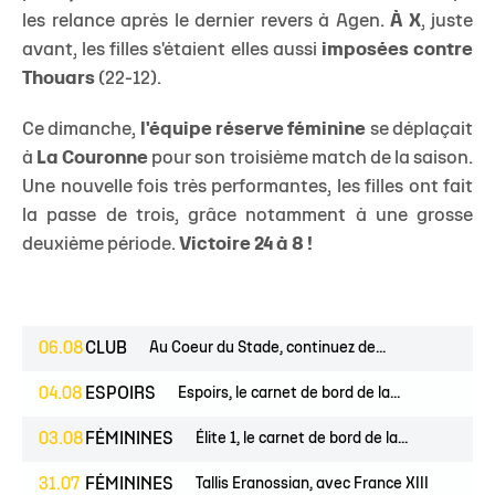
les relance après le dernier revers à Agen.
À X
, juste
avant, les filles s'étaient elles aussi
imposées contre
Thouars
(22-12).
Ce dimanche,
l'équipe réserve féminine
se déplaçait
à
La Couronne
pour son troisième match de la saison.
Une nouvelle fois très performantes, les filles ont fait
la passe de trois, grâce notamment à une grosse
deuxième période.
Victoire 24 à 8 !
06.08
CLUB
Au Coeur du Stade, continuez de...
04.08
ESPOIRS
Espoirs, le carnet de bord de la...
03.08
FÉMININES
Élite 1, le carnet de bord de la...
31.07
FÉMININES
Tallis Eranossian, avec France XIII