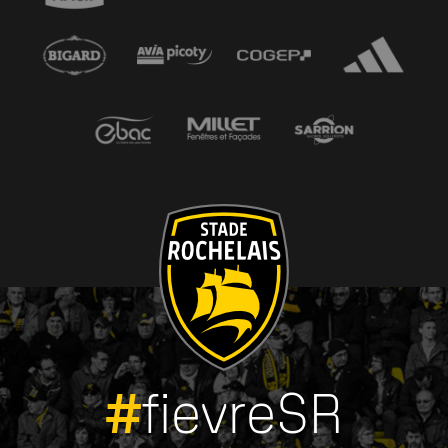
#
fievreSR