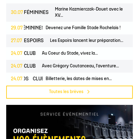
Marine Kazmierczak-Douet avec le
30.07
FÉMININES
XV...
NES
29.07
FÉMININES
CLUB
Devenez une Famille Stade Rochelais !
27.07
ESPOIRS
Les Espoirs lancent leur préparation...
24.07
CLUB
Au Coeur du Stade, vivez la...
24.07
CLUB
Avec Grégory Coutanceau, l'aventure...
24.07
PROS
CLUB
Billetterie, les dates de mises en...
Toutes les brèves