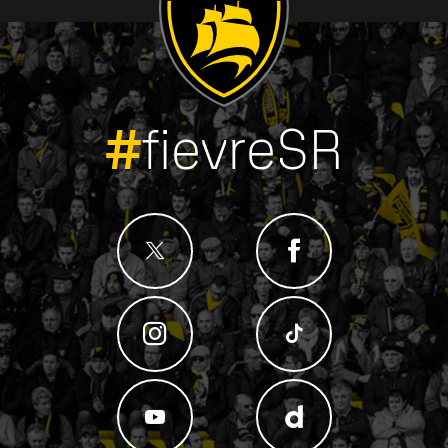
#
fievreSR