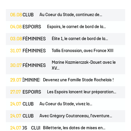
06.08
CLUB
Au Coeur du Stade, continuez de...
04.08
ESPOIRS
Espoirs, le carnet de bord de la...
03.08
FÉMININES
Élite 1, le carnet de bord de la...
31.07
FÉMININES
Tallis Eranossian, avec France XIII
Marine Kazmierczak-Douet avec le
30.07
FÉMININES
XV...
UNES
29.07
FÉMININES
CLUB
Devenez une Famille Stade Rochelais !
27.07
ESPOIRS
Les Espoirs lancent leur préparation...
24.07
CLUB
Au Coeur du Stade, vivez la...
24.07
CLUB
Avec Grégory Coutanceau, l'aventure...
24.07
PROS
CLUB
Billetterie, les dates de mises en...