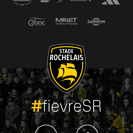
#
fievreSR