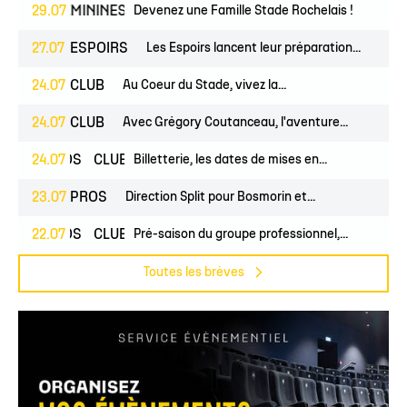
NES
29.07
FÉMININES
CLUB
Devenez une Famille Stade Rochelais !
27.07
ESPOIRS
Les Espoirs lancent leur préparation...
24.07
CLUB
Au Coeur du Stade, vivez la...
24.07
CLUB
Avec Grégory Coutanceau, l'aventure...
PROS
24.07
CLUB
Billetterie, les dates de mises en...
23.07
PROS
Direction Split pour Bosmorin et...
PROS
22.07
CLUB
Pré-saison du groupe professionnel,...
Toutes les brèves