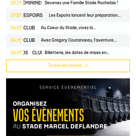
NES
29.07
FÉMININES
CLUB
Devenez une Famille Stade Rochelais !
27.07
ESPOIRS
Les Espoirs lancent leur préparation...
24.07
CLUB
Au Coeur du Stade, vivez la...
24.07
CLUB
Avec Grégory Coutanceau, l'aventure...
24.07
PROS
CLUB
Billetterie, les dates de mises en...
Toutes les brèves