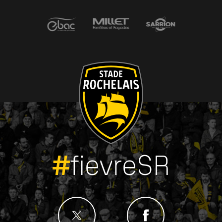
#
fievreSR