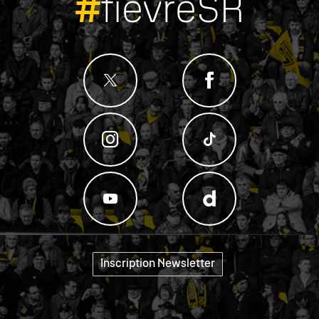
#
fievreSR
Inscription Newsletter
"