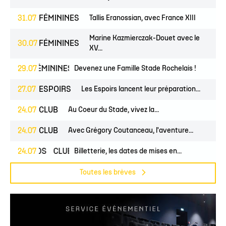
31.07
FÉMININES
Tallis Eranossian, avec France XIII
Marine Kazmierczak-Douet avec le
30.07
FÉMININES
XV...
NES
29.07
FÉMININES
CLUB
Devenez une Famille Stade Rochelais !
27.07
ESPOIRS
Les Espoirs lancent leur préparation...
24.07
CLUB
Au Coeur du Stade, vivez la...
24.07
CLUB
Avec Grégory Coutanceau, l'aventure...
24.07
PROS
CLUB
Billetterie, les dates de mises en...
Toutes les brèves