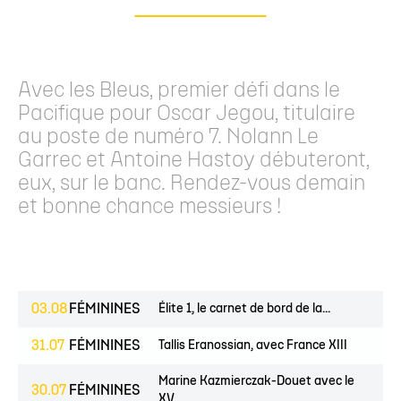
Avec les Bleus, premier défi dans le
Pacifique pour Oscar Jegou, titulaire
au poste de numéro 7. Nolann Le
Garrec et Antoine Hastoy débuteront,
eux, sur le banc. Rendez-vous demain
et bonne chance messieurs !
03.08
FÉMININES
Élite 1, le carnet de bord de la...
31.07
FÉMININES
Tallis Eranossian, avec France XIII
Marine Kazmierczak-Douet avec le
30.07
FÉMININES
XV...