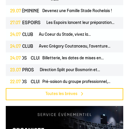
UNES
29.07
FÉMININES
CLUB
Devenez une Famille Stade Rochelais !
27.07
ESPOIRS
Les Espoirs lancent leur préparation...
24.07
CLUB
Au Coeur du Stade, vivez la...
24.07
CLUB
Avec Grégory Coutanceau, l'aventure...
24.07
PROS
CLUB
Billetterie, les dates de mises en...
23.07
PROS
Direction Split pour Bosmorin et...
22.07
PROS
CLUB
Pré-saison du groupe professionnel,...
Toutes les brèves