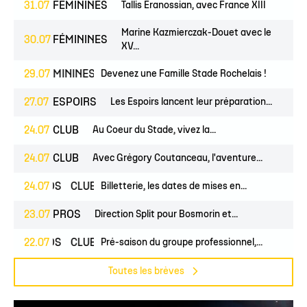
31.07
FÉMININES
Tallis Eranossian, avec France XIII
Marine Kazmierczak-Douet avec le
30.07
FÉMININES
XV...
S
FÉMININES
29.07
CLUB
Devenez une Famille Stade Rochelais !
27.07
ESPOIRS
Les Espoirs lancent leur préparation...
24.07
CLUB
Au Coeur du Stade, vivez la...
24.07
CLUB
Avec Grégory Coutanceau, l'aventure...
PROS
24.07
CLUB
Billetterie, les dates de mises en...
23.07
PROS
Direction Split pour Bosmorin et...
PROS
22.07
CLUB
Pré-saison du groupe professionnel,...
Toutes les brèves