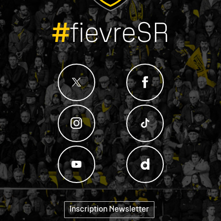
#
fievreSR
Inscription Newsletter
"