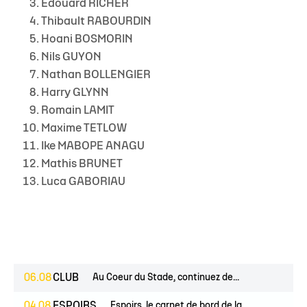
Édouard RICHER
Thibault RABOURDIN
Hoani BOSMORIN
Nils GUYON
Nathan BOLLENGIER
Harry GLYNN
Romain LAMIT
Maxime TETLOW
Ike MABOPE ANAGU
Mathis BRUNET
Luca GABORIAU
06.08
CLUB
Au Coeur du Stade, continuez de...
04.08
ESPOIRS
Espoirs, le carnet de bord de la...