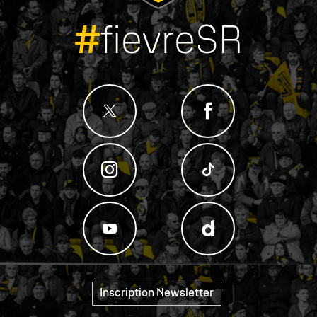
#
fievreSR
Inscription Newsletter
"