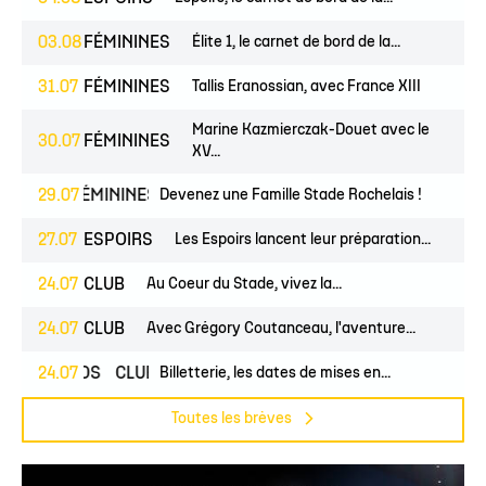
03.08
FÉMININES
Élite 1, le carnet de bord de la...
31.07
FÉMININES
Tallis Eranossian, avec France XIII
Marine Kazmierczak-Douet avec le
30.07
FÉMININES
XV...
NES
29.07
FÉMININES
CLUB
Devenez une Famille Stade Rochelais !
27.07
ESPOIRS
Les Espoirs lancent leur préparation...
24.07
CLUB
Au Coeur du Stade, vivez la...
24.07
CLUB
Avec Grégory Coutanceau, l'aventure...
24.07
PROS
CLUB
Billetterie, les dates de mises en...
Toutes les brèves