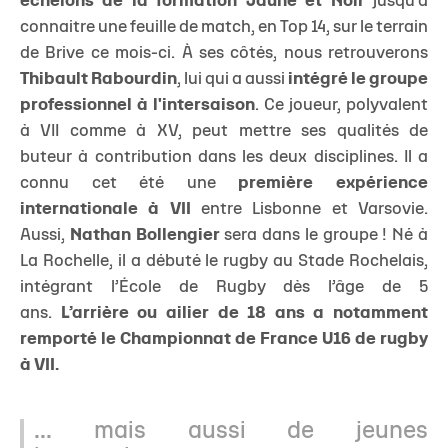
échelons de la formation Jaune et Noir
jusqu’à
connaitre une feuille de match, en Top 14, sur le terrain
de Brive ce mois-ci. À ses côtés, nous retrouverons
Thibault Rabourdin
, lui qui a aussi
intégré le groupe
professionnel à l'intersaison
. Ce joueur, polyvalent
à VII comme à XV, peut mettre ses qualités de
buteur à contribution dans les deux disciplines. Il a
connu cet été une
première expérience
internationale à VII
entre Lisbonne et Varsovie.
Aussi,
Nathan Bollengier
sera dans le groupe ! Né à
La Rochelle, il a débuté le rugby au Stade Rochelais,
intégrant l’École de Rugby dès l’âge de 5
ans.
L’arrière ou ailier de 18 ans a notamment
remporté le Championnat de France U16 de rugby
à VII.
... mais aussi de jeunes