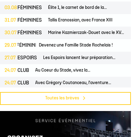
03.08
FÉMININES
Élite 1, le carnet de bord de la...
31.07
FÉMININES
Tallis Eranossian, avec France XIII
30.07
FÉMININES
Marine Kazmierczak-Douet avec le XV...
FÉMININES
29.07
CLUB
Devenez une Famille Stade Rochelais !
27.07
ESPOIRS
Les Espoirs lancent leur préparation...
24.07
CLUB
Au Coeur du Stade, vivez la...
24.07
CLUB
Avec Grégory Coutanceau, l'aventure...
PROS
24.07
CLUB
Billetterie, les dates de mises en...
Toutes les brèves