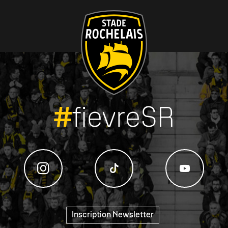
#
fievreSR
Inscription Newsletter
"