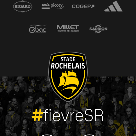
#
fievreSR