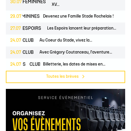
30.07
FÉMININES
XV...
ES
FÉMININES
29.07
CLUB
Devenez une Famille Stade Rochelais !
27.07
ESPOIRS
Les Espoirs lancent leur préparation...
24.07
CLUB
Au Coeur du Stade, vivez la...
24.07
CLUB
Avec Grégory Coutanceau, l'aventure...
PROS
24.07
CLUB
Billetterie, les dates de mises en...
Toutes les brèves