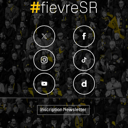
#
fievreSR
Inscription Newsletter
"