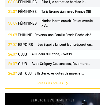
03.08
FÉMININES
Élite 1, le carnet de bord de la...
31.07
FÉMININES
Tallis Eranossian, avec France XIII
Marine Kazmierczak-Douet avec le
30.07
FÉMININES
XV...
UNES
29.07
FÉMININES
CLUB
Devenez une Famille Stade Rochelais !
27.07
ESPOIRS
Les Espoirs lancent leur préparation...
24.07
CLUB
Au Coeur du Stade, vivez la...
24.07
CLUB
Avec Grégory Coutanceau, l'aventure...
24.07
PROS
CLUB
Billetterie, les dates de mises en...
Toutes les brèves