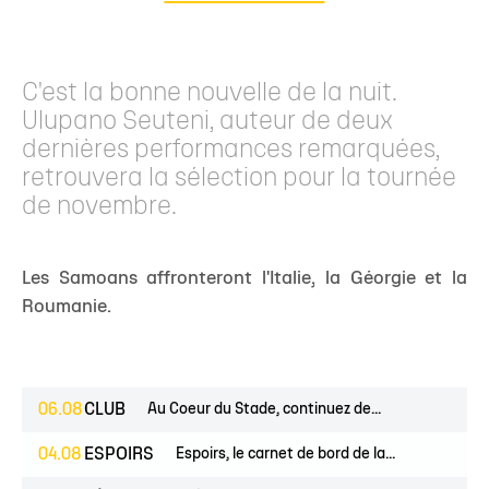
C'est la bonne nouvelle de la nuit.
Ulupano Seuteni, auteur de deux
dernières performances remarquées,
retrouvera la sélection pour la tournée
de novembre.
Les Samoans affronteront l'Italie, la Géorgie et la
Roumanie.
06.08
CLUB
Au Coeur du Stade, continuez de...
04.08
ESPOIRS
Espoirs, le carnet de bord de la...