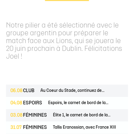
Notre pilier a été sélectionné avec le
groupe argentin pour préparer le
match face aux Lions, qui se jouera le
20 juin prochain à Dublin. Félicitations
Joel !
06.08
CLUB
Au Coeur du Stade, continuez de...
04.08
ESPOIRS
Espoirs, le carnet de bord de la...
03.08
FÉMININES
Élite 1, le carnet de bord de la...
31.07
FÉMININES
Tallis Eranossian, avec France XIII