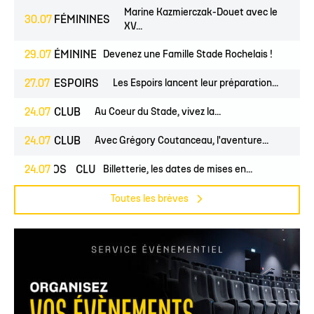
Marine Kazmierczak-Douet avec le
30.07
FÉMININES
XV...
UNES
29.07
FÉMININES
CLUB
Devenez une Famille Stade Rochelais !
27.07
ESPOIRS
Les Espoirs lancent leur préparation...
24.07
CLUB
Au Coeur du Stade, vivez la...
24.07
CLUB
Avec Grégory Coutanceau, l'aventure...
24.07
PROS
CLUB
Billetterie, les dates de mises en...
Toutes les brèves