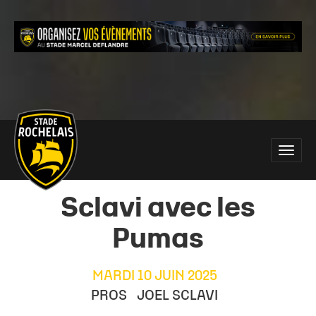
Main
Toggle
site
naviga
navigation
Sclavi avec les
Pumas
MARDI 10 JUIN 2025
PROS
JOEL SCLAVI