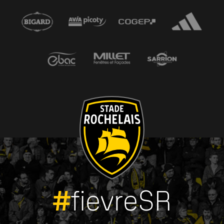
#
fievreSR