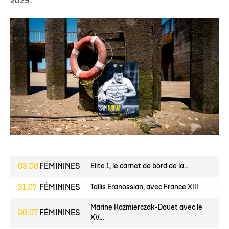
2029.
03.08
FÉMININES
Élite 1, le carnet de bord de la...
31.07
FÉMININES
Tallis Eranossian, avec France XIII
Marine Kazmierczak-Douet avec le
30.07
FÉMININES
XV...