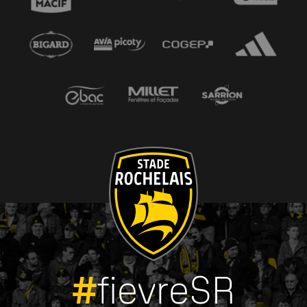
#
fievreSR