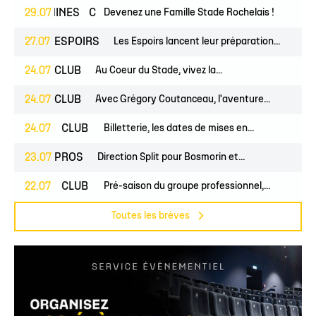
ÉMININES
29.07
CLUB
Devenez une Famille Stade Rochelais !
27.07
ESPOIRS
Les Espoirs lancent leur préparation...
24.07
CLUB
Au Coeur du Stade, vivez la...
24.07
CLUB
Avec Grégory Coutanceau, l'aventure...
PROS
24.07
CLUB
Billetterie, les dates de mises en...
23.07
PROS
Direction Split pour Bosmorin et...
PROS
22.07
CLUB
Pré-saison du groupe professionnel,...
Toutes les brèves