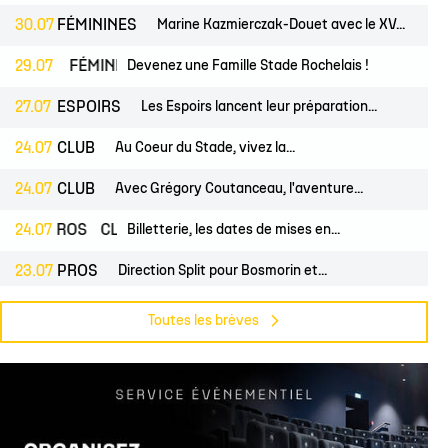
30.07
FÉMININES
Marine Kazmierczak-Douet avec le XV...
NES
29.07
FÉMININES
Devenez une Famille Stade Rochelais !
CLUB
27.07
ESPOIRS
Les Espoirs lancent leur préparation...
24.07
CLUB
Au Coeur du Stade, vivez la...
24.07
CLUB
Avec Grégory Coutanceau, l'aventure...
24.07
PROS
CLUB
Billetterie, les dates de mises en...
23.07
PROS
Direction Split pour Bosmorin et...
22.07
PROS
CLUB
Pré-saison du groupe professionnel,...
Toutes les brèves