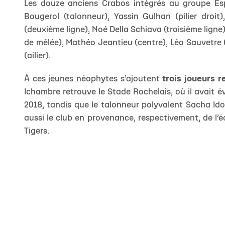
Les douze anciens Crabos intégrés au groupe Espo
Bougerol (talonneur), Yassin Gulhan (pilier dro
(deuxième ligne), Noé Della Schiava (troisième ligne
de mêlée), Mathéo Jeantieu (centre), Léo Sauvetre (
(ailier).
À ces jeunes néophytes s’ajoutent
trois joueurs r
Ichambre retrouve le Stade Rochelais, où il avait é
2018, tandis que le talonneur polyvalent Sacha Ido
aussi le club en provenance, respectivement, de l’
Tigers.