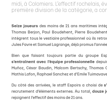
midi, à Colomiers. L’effectif rochelais, 
première division de la catégorie, a 
Seize joueurs
des moins de 21 ans maritimes int
Thomas Berjon, Paul Boudehent, Pierre Boudehent
intègrent tous le vestiaire professionnel où ils retr
Jules Favre et Samuel Lagrange, déjà promus l’année
Bien que faisant toujours partie du groupe Esp
s’entraînent avec l’équipe professionnelle
depuis
Muñoz, César Baudin, Malcom Bertschy, Thomas Car
Mathis Lafon, Raphael Sanchez et d’Emile Tuimavave
Du côté des arrivées, le staff Espoirs a choisi de
s
recrutement d’éléments externes. Au total,
douze 
rejoignent l’effectif des moins de 21 ans.