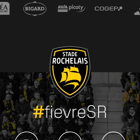
#
fievreSR