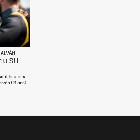
GALVÁN
 au SU
 sont heureux
alván (21 ans)