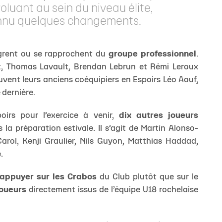
évoluant au sein du niveau élite,
connu quelques changements.
JEU
ègrent ou se rapprochent du
groupe professionnel
.
, Thomas Lavault, Brendan Lebrun et Rémi Leroux
ouvent leurs anciens coéquipiers en Espoirs Léo Aouf,
 dernière.
oirs pour l’exercice à venir,
dix autres joueurs
 la préparation estivale. Il s’agit de Martín Alonso-
ol, Kenji Graulier, Nils Guyon, Matthias Haddad,
.
’appuyer sur les Crabos
du Club plutôt que sur le
joueurs
directement issus de l’équipe U18 rochelaise