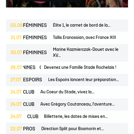
03.08
FÉMININES
Élite 1, le carnet de bord de la...
31.07
FÉMININES
Tallis Eranossian, avec France XIII
Marine Kazmierczak-Douet avec le
30.07
FÉMININES
XV...
S
FÉMININES
29.07
CLUB
Devenez une Famille Stade Rochelais !
27.07
ESPOIRS
Les Espoirs lancent leur préparation...
24.07
CLUB
Au Coeur du Stade, vivez la...
24.07
CLUB
Avec Grégory Coutanceau, l'aventure...
PROS
24.07
CLUB
Billetterie, les dates de mises en...
23.07
PROS
Direction Split pour Bosmorin et...