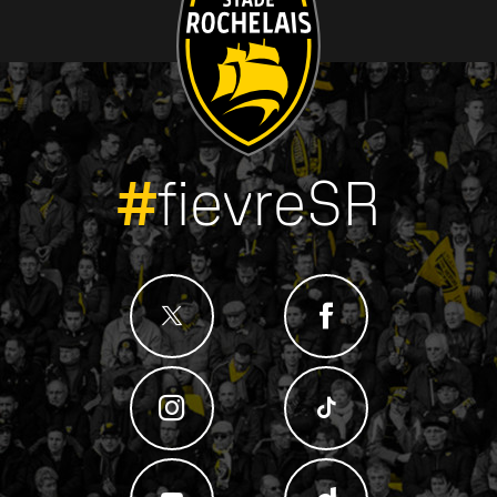
#
fievreSR